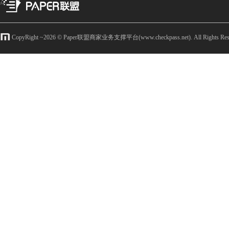
CopyRight ~
2026
© Paper联盟商家业务支撑平台(www.checkpass.net). All Rights Rese