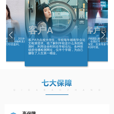
客户A
D
客户B
客户B团队拥有电商经验
了一家打印店，2018年
客户A为在校大学生，学校每年都有毕业论
作，在我们平台拥有多个
我们活动与宣传物料支持
文检测需求。他了解到学校是什么系统检
在淘宝、京东等多平台进
超过其打印店盈利。
测时，利用业余时间在学校论坛、各种班
年利润可观。
级群传播检测网址，仅半个学期，为自己
赚取了人生第一桶金。
高保障